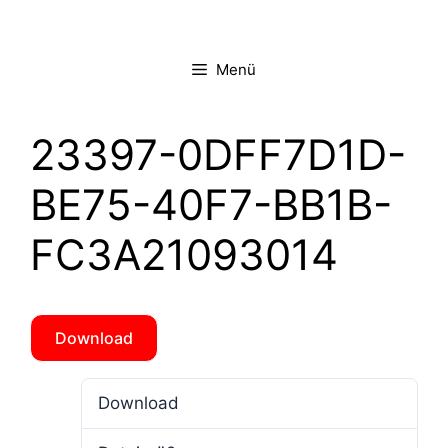
Zum
Inhalt
springen
Menü
23397-0DFF7D1D-
BE75-40F7-BB1B-
FC3A21093014
Download
Download
7