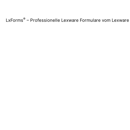
Zum
Inhalt
springen
®
LxForms
– Professionelle Lexware Formulare vom Lexware