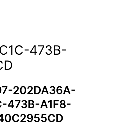
C1C-473B-
CD
97-202DA36A-
-473B-A1F8-
40C2955CD