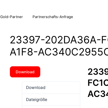
 Gold-Partner
Partnerschafts-Anfrage
23397-202DA36A-F
A1F8-AC340C2955
233
Download
FC1C
Download
2
AC3
Dateigröße
4.15 MB