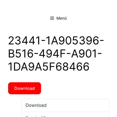
Zum
Inhalt
springen
Menü
23441-1A905396-
B516-494F-A901-
1DA9A5F68466
Download
Download
1