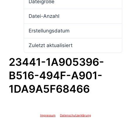
Dateigröße
3.90 MB
Datei-Anzahl
1
Erstellungsdatum
19. Juni 2024
Zuletzt aktualisiert
19. Juni 2024
23441-1A905396-
B516-494F-A901-
1DA9A5F68466
Impressum
Datenschutzerklärung