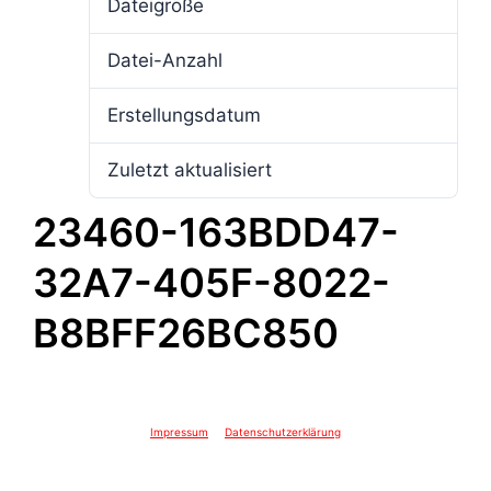
Dateigröße
4.13 MB
Datei-Anzahl
1
Erstellungsdatum
18. Juli 2025
Zuletzt aktualisiert
18. Juli 2025
23460-163BDD47-
32A7-405F-8022-
B8BFF26BC850
Impressum
Datenschutzerklärung