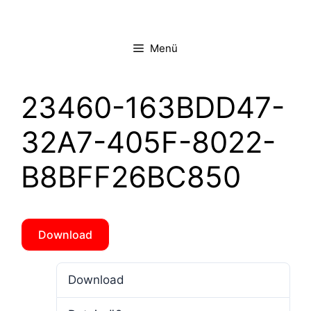
Zum
Inhalt
springen
Menü
23460-163BDD47-
32A7-405F-8022-
B8BFF26BC850
Download
Download
2