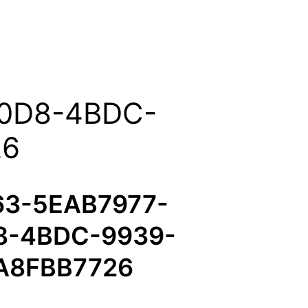
0D8-4BDC-
26
63-5EAB7977-
8-4BDC-9939-
A8FBB7726