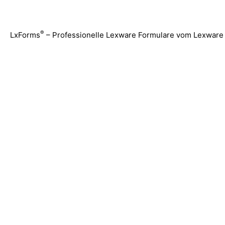
Zum
Inhalt
springen
®
LxForms
– Professionelle Lexware Formulare vom Lexware