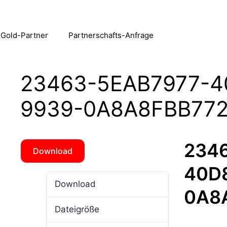
 Gold-Partner
Partnerschafts-Anfrage
23463-5EAB7977-4
9939-0A8A8FBB77
234
Download
40D
Download
5
0A8
Dateigröße
3.90 MB