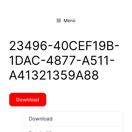
Zum
Inhalt
springen
Menü
23496-40CEF19B-
1DAC-4877-A511-
A41321359A88
Download
Download
3