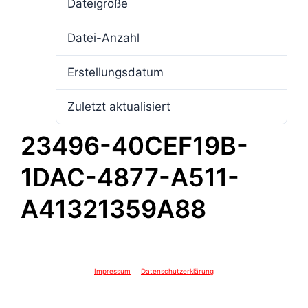
Dateigröße
4.05 MB
Datei-Anzahl
1
Erstellungsdatum
7. Januar 2025
Zuletzt aktualisiert
7. Januar 2025
23496-40CEF19B-
1DAC-4877-A511-
A41321359A88
Impressum
Datenschutzerklärung