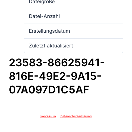
Dateigröße
4.11 MB
Datei-Anzahl
1
Erstellungsdatum
23. April 2025
Zuletzt aktualisiert
23. April 2025
23583-86625941-
816E-49E2-9A15-
07A097D1C5AF
Impressum
Datenschutzerklärung