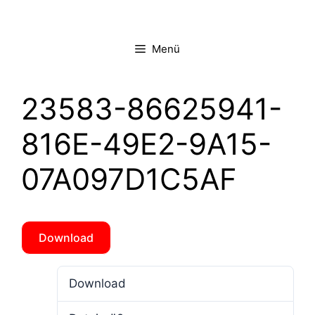
Zum
Inhalt
springen
Menü
23583-86625941-
816E-49E2-9A15-
07A097D1C5AF
Download
Download
3