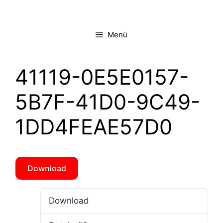
Zum
Inhalt
springen
Menü
41119-0E5E0157-
5B7F-41D0-9C49-
1DD4FEAE57D0
Download
Download
1