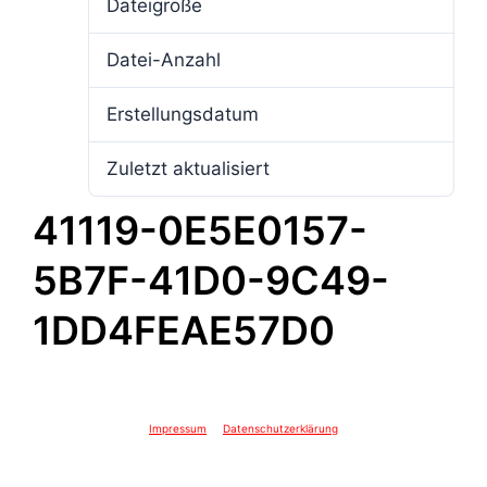
Dateigröße
3.87 MB
Datei-Anzahl
1
Erstellungsdatum
10. Juni 2024
Zuletzt aktualisiert
10. Juni 2024
41119-0E5E0157-
5B7F-41D0-9C49-
1DD4FEAE57D0
Impressum
Datenschutzerklärung