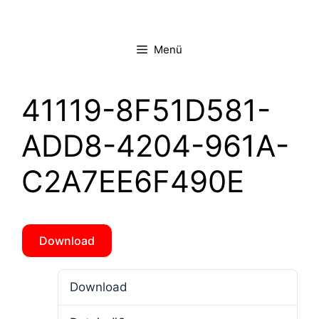
Zum
Inhalt
springen
Menü
41119-8F51D581-
ADD8-4204-961A-
C2A7EE6F490E
Download
Download
2