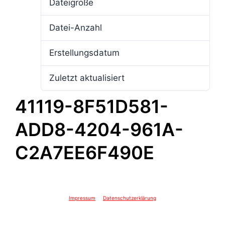
Dateigröße
4.16 MB
Datei-Anzahl
1
Erstellungsdatum
16. Februar 2026
Zuletzt aktualisiert
16. Februar 2026
41119-8F51D581-
ADD8-4204-961A-
C2A7EE6F490E
Impressum
Datenschutzerklärung