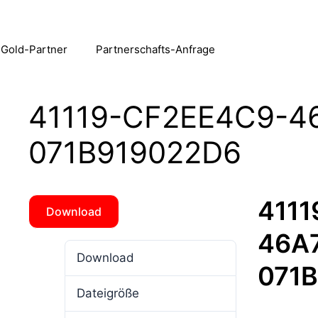
 Gold-Partner
Partnerschafts-Anfrage
41119-CF2EE4C9-4
071B919022D6
4111
Download
46A
Download
4
071
Dateigröße
4.13 MB