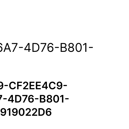
6A7-4D76-B801-
9-CF2EE4C9-
7-4D76-B801-
B919022D6