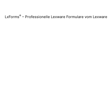
Zum
Inhalt
springen
®
LxForms
– Professionelle Lexware Formulare vom Lexware